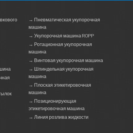
вкового
→ Пневматическая укупорочная
машина
я
→ Укупорочная машина ROPP
→ Ротационная укупорочная
машина
→ Винтовая укупорочная машина
шина
→ Шпиндельная укупорочная
машина
чная
→ Плоская этикетировочная
машина
тылок
→ Позиционирующая
этикетировочная машина
→ Линия розлива жидкости