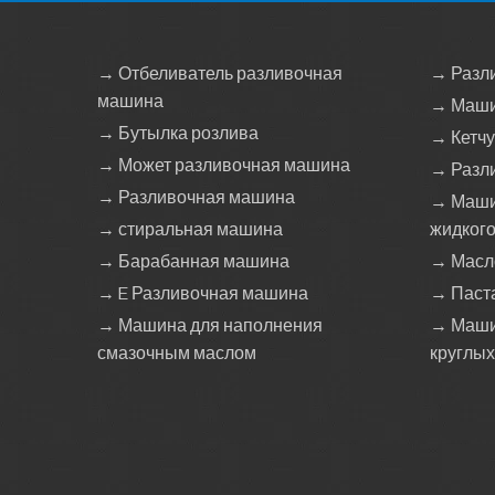
→ Отбеливатель разливочная
→ Разл
машина
→ Маши
→ Бутылка розлива
→ Кетч
→ Может разливочная машина
→ Разл
→ Разливочная машина
→ Маши
→ стиральная машина
жидког
→ Барабанная машина
→ Масл
→ E Разливочная машина
→ Паст
→ Машина для наполнения
→ Маши
смазочным маслом
круглых